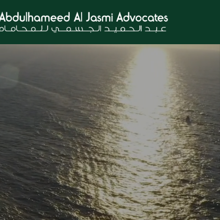
Ski
t
conten