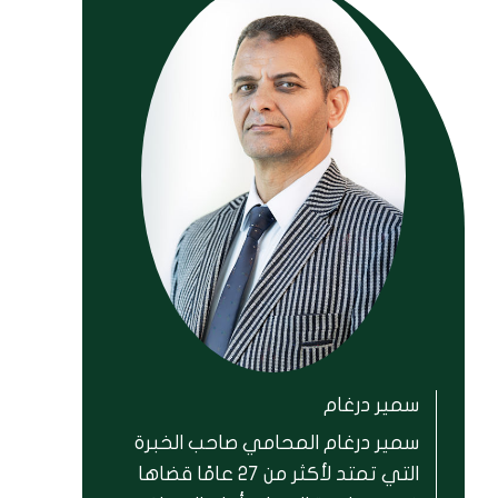
سمير درغام
سمير درغام المحامي صاحب الخبرة
التي تمتد لأكثر من 27 عامًا قضاها