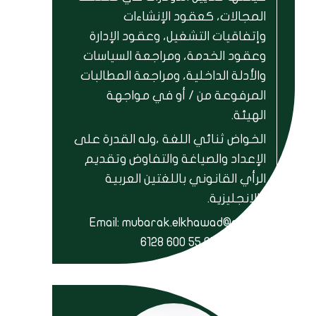
المجالات، كعقود الإنشاءات
وإتفاقيات التشغيل، وعقود الإدارة
وعقود الخدمة، ومراجعة السياسات
والأدلة الداخلية، ومراجعة المطالبات
المرفوعة من / أو في مواجهة
الهيئة.
الخواض ثنائي اللغة ،وله القدرة على
الإعداد والصياغة والتفاوض وتقديم
الرأي القانوني باللغتين العربية
والإنجليزية.
Email: mubarak.elkhawad@ajlc.ae
الجوال: +971 55 600 6128