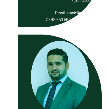
(لغته الأم).
Email: samir@ajlc.ae
الجوال: + 971 56 650 2845